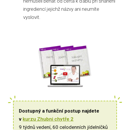
nemuseli běhat od čerta k ďáblu při shánění
ingrediencí jejichž názvy ani neumíte
vyslovit.
Dostupný a funkční postup najdete
v
kurzu Zhubni chytře 2
9 týdnů vedení, 60 celodenních jídelníčků