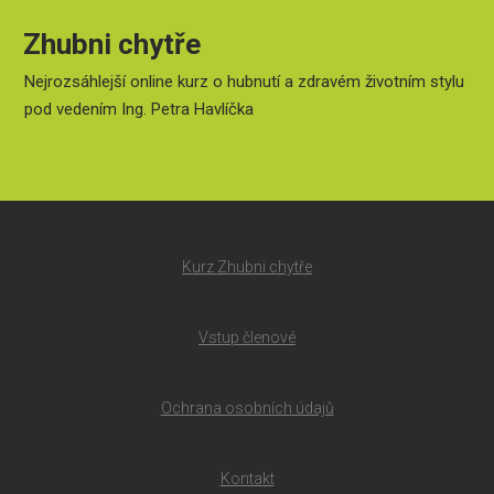
Zhubni chytře
Nejrozsáhlejší online kurz o hubnutí a zdravém životním stylu
pod vedením Ing. Petra Havlíčka
Kurz Zhubni chytře
Vstup členové
Ochrana osobních údajů
Kontakt