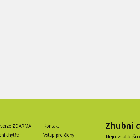
Zhubni 
í verze ZDARMA
Kontakt
ni chytře
Vstup pro členy
Nejrozsáhlejší 