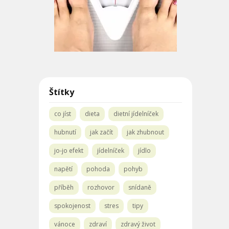
Štítky
co jíst
dieta
dietní jídelníček
hubnutí
jak začít
jak zhubnout
jo-jo efekt
jídelníček
jídlo
napětí
pohoda
pohyb
příběh
rozhovor
snídaně
spokojenost
stres
tipy
vánoce
zdraví
zdravý život