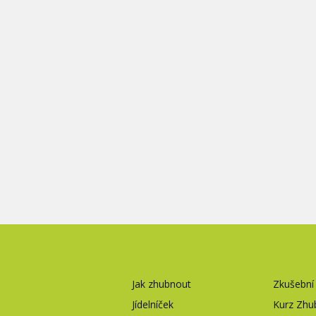
Jak zhubnout
Zkušebn
Jídelníček
Kurz Zhub