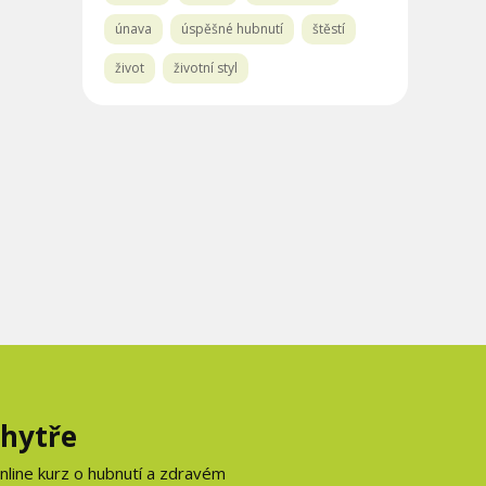
únava
úspěšné hubnutí
štěstí
život
životní styl
chytře
online kurz o hubnutí a zdravém