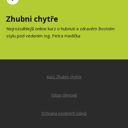
Zhubni chytře
Nejrozsáhlejší online kurz o hubnutí a zdravém životním
stylu pod vedením Ing. Petra Havlíčka
Kurz Zhubni chytře
Vstup členové
Ochrana osobních údajů