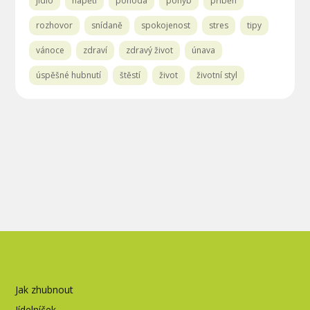
jídlo
napětí
pohoda
pohyb
příběh
rozhovor
snídaně
spokojenost
stres
tipy
vánoce
zdraví
zdravý život
únava
úspěšné hubnutí
štěstí
život
životní styl
Jak zhubnout
Jídelníček