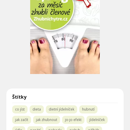
Štítky
co jíst
dieta
dietní jídelníček
hubnutí
jak začít
jak zhubnout
jo-jo efekt
jídelníček