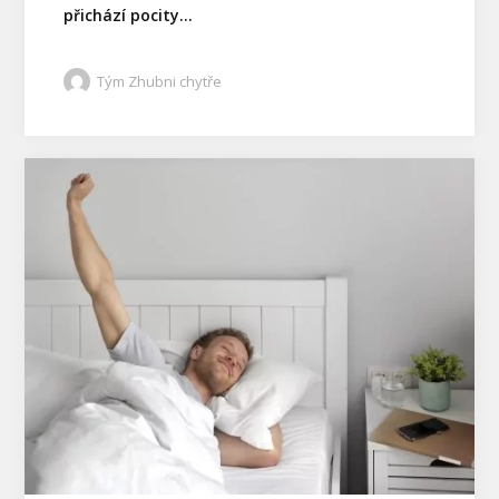
přichází pocity...
Tým Zhubni chytře