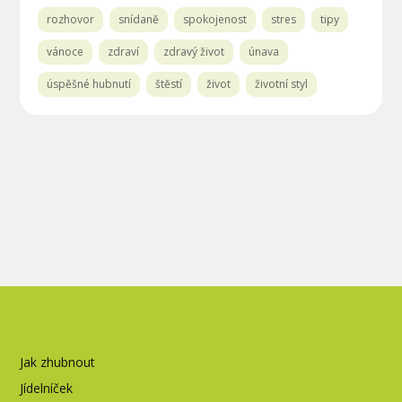
rozhovor
snídaně
spokojenost
stres
tipy
vánoce
zdraví
zdravý život
únava
úspěšné hubnutí
štěstí
život
životní styl
Jak zhubnout
Jídelníček