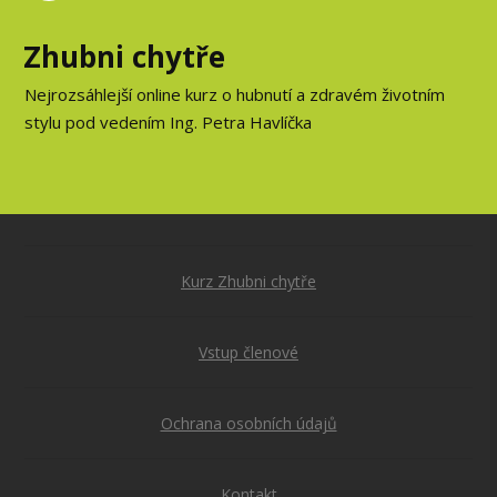
Zhubni chytře
Nejrozsáhlejší online kurz o hubnutí a zdravém životním
stylu pod vedením Ing. Petra Havlíčka
Kurz Zhubni chytře
Vstup členové
Ochrana osobních údajů
Kontakt