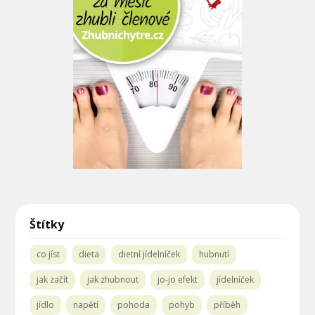
Štítky
co jíst
dieta
dietní jídelníček
hubnutí
jak začít
jak zhubnout
jo-jo efekt
jídelníček
jídlo
napětí
pohoda
pohyb
příběh