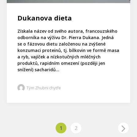
Dukanova dieta
Získala název od svého autora, francouzského
odborníka na výživu Dr. Pierra Dukana. Jedná
se o fázovou dietu založenou na zvýšené
konzumaci proteinů, tj. bílkovin ve formě masa
a ryb, vajíček a nízkotučných mléčných
produktů, rapidním omezení (později jen
snížení) sacharidů...
Tým Zhubni chytře
1
2