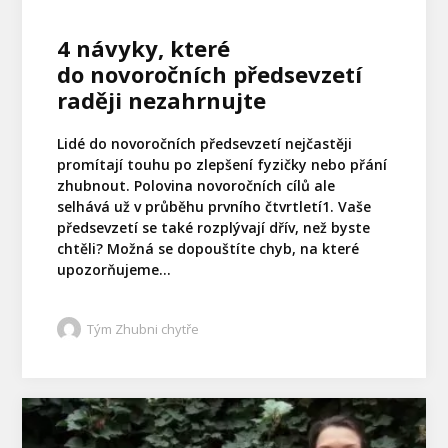
4 návyky, které
do novoročních předsevzetí
raději nezahrnujte
Lidé do novoročních předsevzetí nejčastěji
promítají touhu po zlepšení fyzičky nebo přání
zhubnout. Polovina novoročních cílů ale
selhává už v průběhu prvního čtvrtletí1. Vaše
předsevzetí se také rozplývají dřív, než byste
chtěli? Možná se dopouštíte chyb, na které
upozorňujeme...
Tým Zhubni chytře