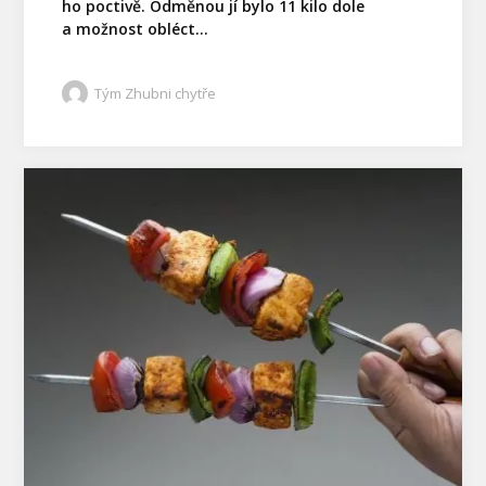
ho poctivě. Odměnou jí bylo 11 kilo dole
a možnost obléct...
Tým Zhubni chytře