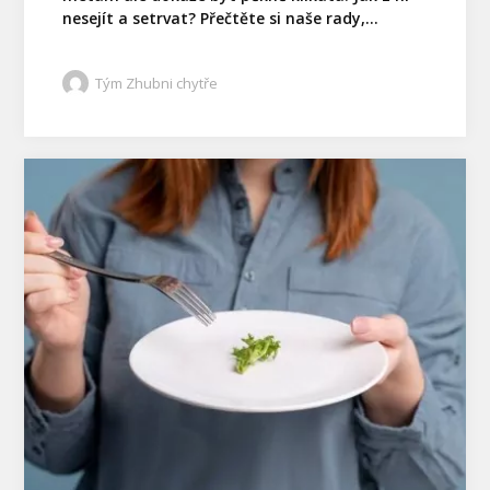
nesejít a setrvat? Přečtěte si naše rady,...
Tým Zhubni chytře